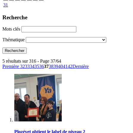
31
Recherche
Mots clés
Thématique
5 résultats sur 316 - Page 37/64
Première
32
33
34
35
36
37
38
39
40
41
42
Dernière
Plozévet obtient le label de niveau 2