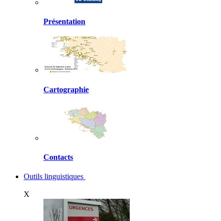
Présentation
Cartographie
Contacts
Outils linguistiques
X