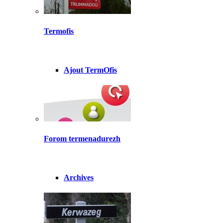
Termofis
Ajout TermOfis
Forom termenadurezh
Archives