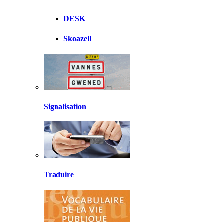
DESK
Skoazell
Signalisation
Traduire