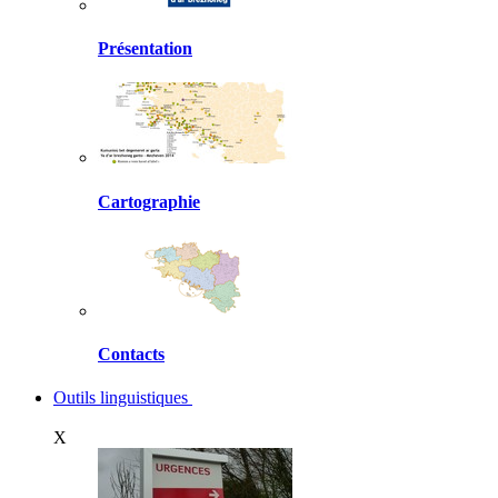
Présentation
Cartographie
Contacts
Outils linguistiques
X