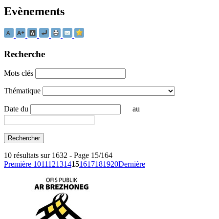
Evènements
Recherche
Mots clés
Thématique
Date
du
au
10 résultats sur 1632 - Page 15/164
Première
10
11
12
13
14
15
16
17
18
19
20
Dernière