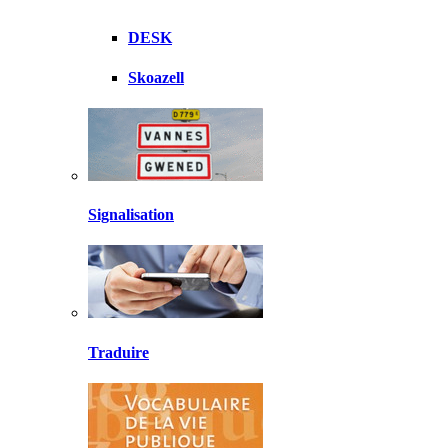
DESK
Skoazell
Signalisation
Traduire