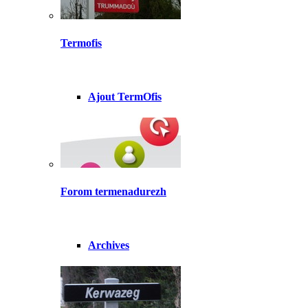
Termofis
Ajout TermOfis
Forom termenadurezh
Archives