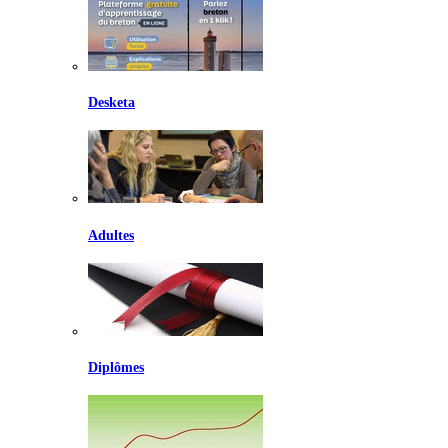
Desketa
Adultes
Diplômes