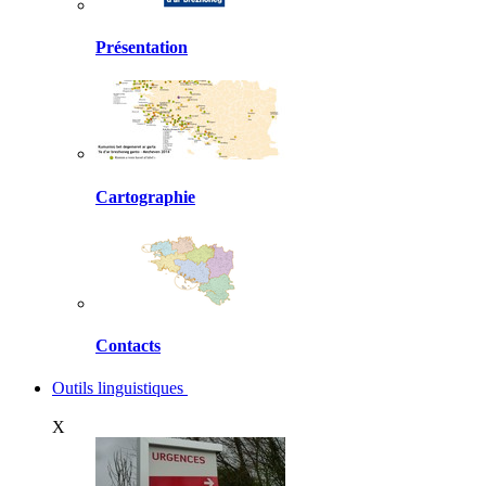
Présentation
Cartographie
Contacts
Outils linguistiques
X