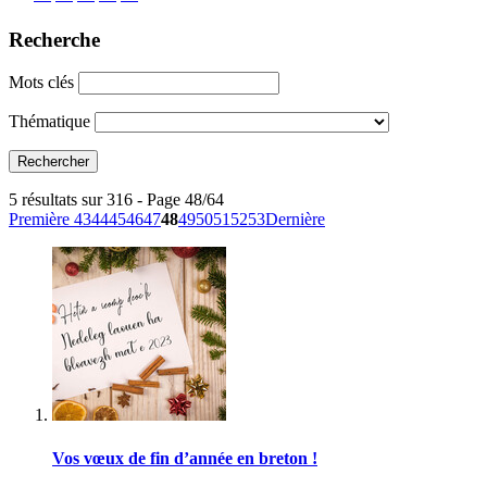
Recherche
Mots clés
Thématique
5 résultats sur 316 - Page 48/64
Première
43
44
45
46
47
48
49
50
51
52
53
Dernière
Vos vœux de fin d’année en breton !