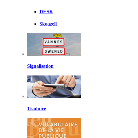
DESK
Skoazell
Signalisation
Traduire