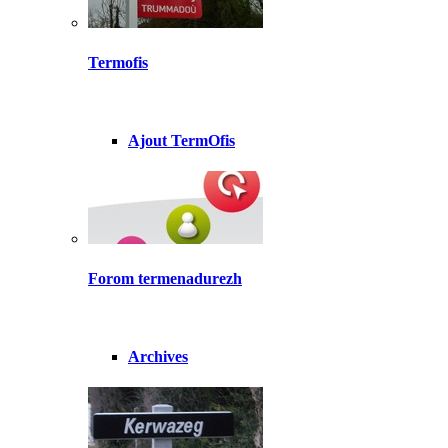
Termofis
Ajout TermOfis
Forom termenadurezh
Archives