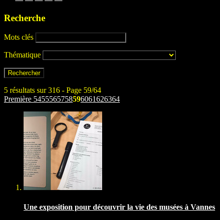
Recherche
Mots clés
Thématique
5 résultats sur 316 - Page 59/64
Première
54
55
56
57
58
59
60
61
62
63
64
Une exposition pour découvrir la vie des musées à Vannes