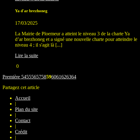
Ya d'ar brezhoneg
17/03/2025
La Mairie de Ploemeur a atteint le niveau 3 de la charte Ya
d’ar brezhoneg et a signé une nouvelle charte pour atteindre le
niveau 4 ; il s'agit là [...]
Lire la suite
0
Première
54
55
56
57
58
59
60
61
62
63
64
Partagez cet article
Accueil
|
Plan du site
|
Contact
|
Crédit
|