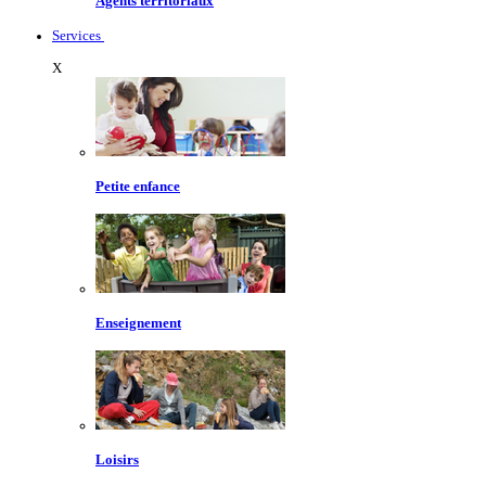
Agents territoriaux
Services
X
Petite enfance
Enseignement
Loisirs