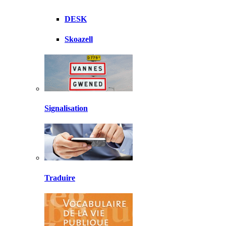
DESK
Skoazell
Signalisation
Traduire