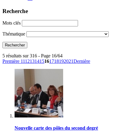
Recherche
Mots clés
Thématique
5 résultats sur 316 - Page 16/64
Première
11
12
13
14
15
16
17
18
19
20
21
Dernière
Nouvelle carte des pôles du second degré