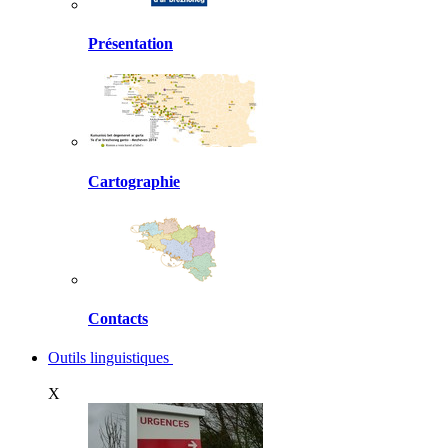
Présentation
Cartographie
Contacts
Outils linguistiques
X