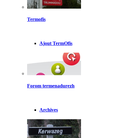
Termofis
Ajout TermOfis
Forom termenadurezh
Archives