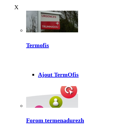
X
Termofis
Ajout TermOfis
Forom termenadurezh