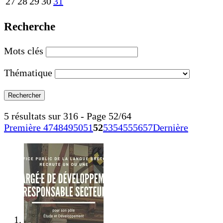
27
28
29
30
31
Recherche
Mots clés
Thématique
5 résultats sur 316 - Page 52/64
Première
47
48
49
50
51
52
53
54
55
56
57
Dernière