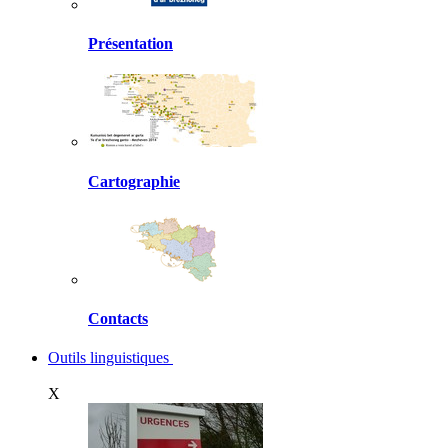
Présentation
Cartographie
Contacts
Outils linguistiques
X