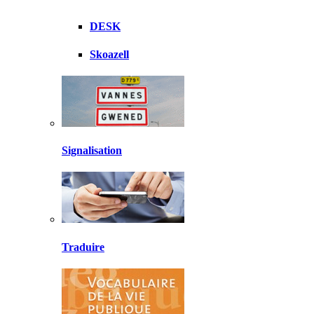
DESK
Skoazell
Signalisation
Traduire