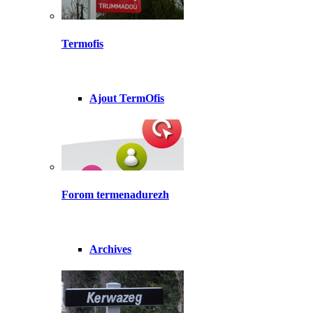
Termofis
Ajout TermOfis
Forom termenadurezh
Archives