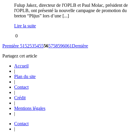
Fulup Jakez, directeur de l'OPLB et Paul Molac, président de
l'OPLB, ont présenté la nouvelle campagne de promotion du
breton “Plijus” lors d’une [...]
Lire la suite
0
Première
51
52
53
54
55
56
57
58
59
60
61
Dernière
Partagez cet article
Accueil
|
Plan du site
|
Contact
|
Crédit
|
Mentions légales
|
Contact
|