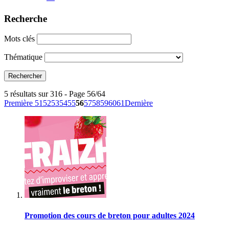
Recherche
Mots clés
Thématique
5 résultats sur 316 - Page 56/64
Première
51
52
53
54
55
56
57
58
59
60
61
Dernière
Promotion des cours de breton pour adultes 2024