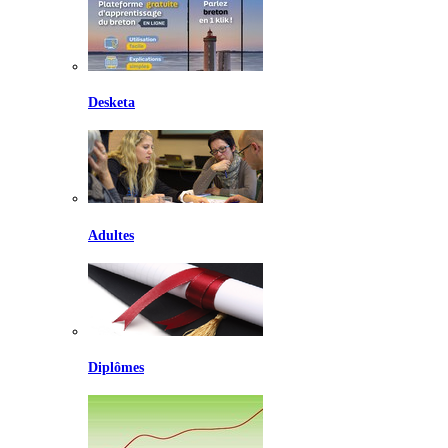
Desketa
Adultes
Diplômes