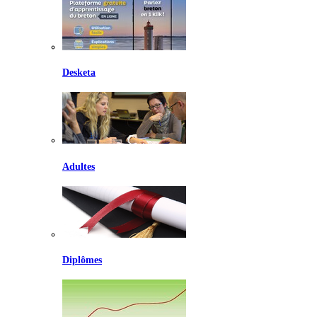
Desketa
Adultes
Diplômes