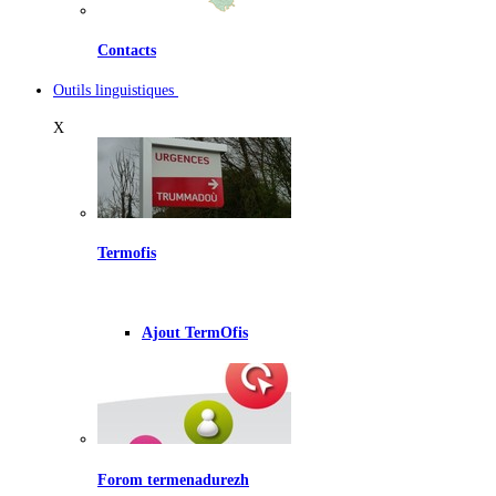
Contacts
Outils linguistiques
X
Termofis
Ajout TermOfis
Forom termenadurezh