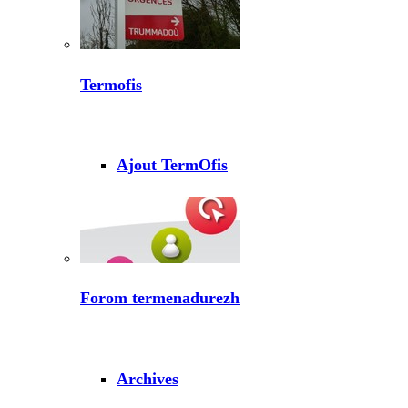
Termofis
Ajout TermOfis
Forom termenadurezh
Archives