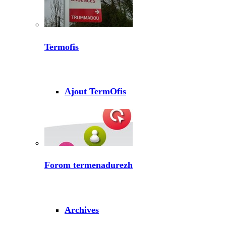
Termofis
Ajout TermOfis
Forom termenadurezh
Archives