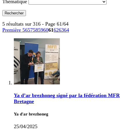
Thématique
5 résultats sur 316 - Page 61/64
Première
56
57
58
59
60
61
62
63
64
Ya d’ar brezhoneg signé par la fédération MFR
Bretagne
Ya d'ar brezhoneg
25/04/2025