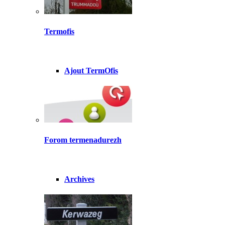
Termofis
Ajout TermOfis
Forom termenadurezh
Archives