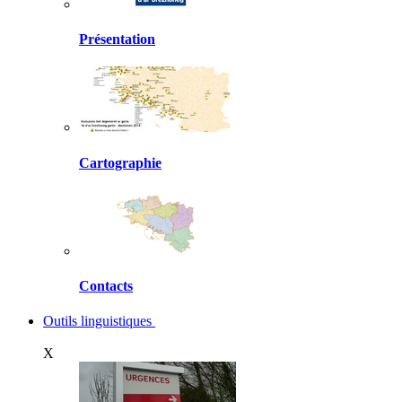
Présentation
Cartographie
Contacts
Outils linguistiques
X