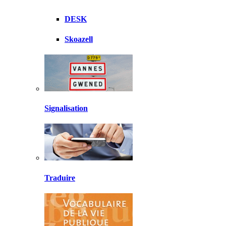
DESK
Skoazell
Signalisation
Traduire