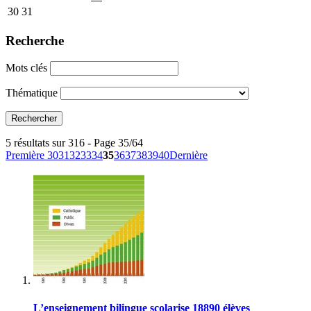
30
31
Recherche
Mots clés
Thématique
5 résultats sur 316 - Page 35/64
Première
30
31
32
33
34
35
36
37
38
39
40
Dernière
L’enseignement bilingue scolarise 18890 élèves