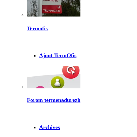
Termofis
Ajout TermOfis
Forom termenadurezh
Archives