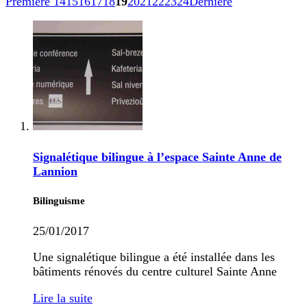
Première
14
15
16
17
18
19
20
21
22
23
24
Dernière
Signalétique bilingue à l’espace Sainte Anne de
Lannion
Bilinguisme
25/01/2017
Une signalétique bilingue a été installée dans les
bâtiments rénovés du centre culturel Sainte Anne
Lire la suite