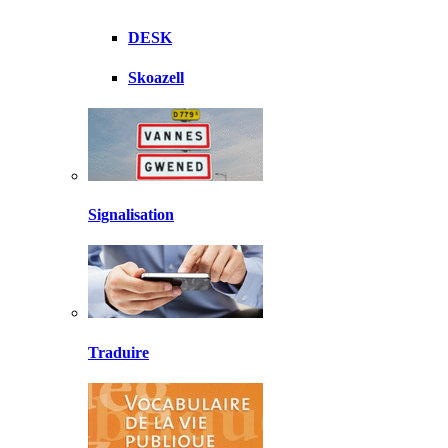
DESK
Skoazell
Signalisation
Traduire