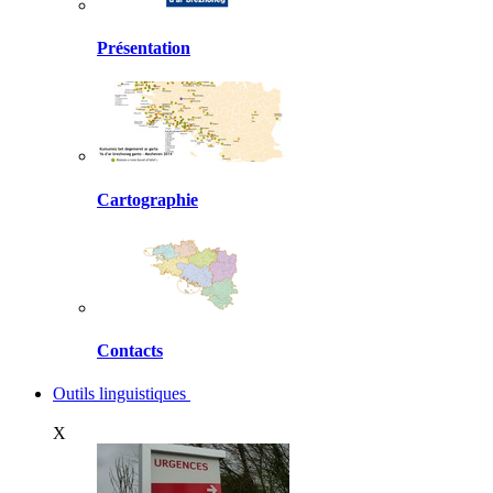
Présentation
Cartographie
Contacts
Outils linguistiques
X