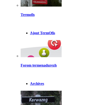
Termofis
Ajout TermOfis
Forom termenadurezh
Archives