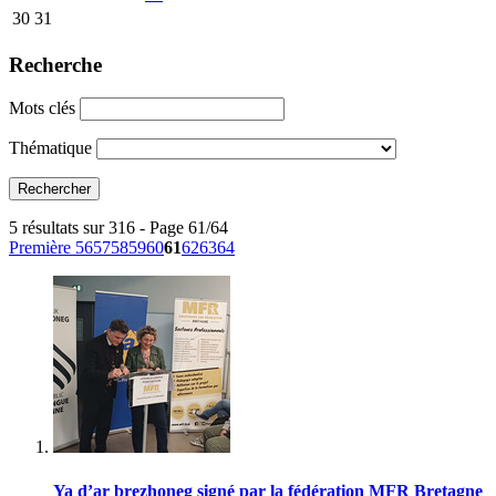
30
31
Recherche
Mots clés
Thématique
5 résultats sur 316 - Page 61/64
Première
56
57
58
59
60
61
62
63
64
Ya d’ar brezhoneg signé par la fédération MFR Bretagne