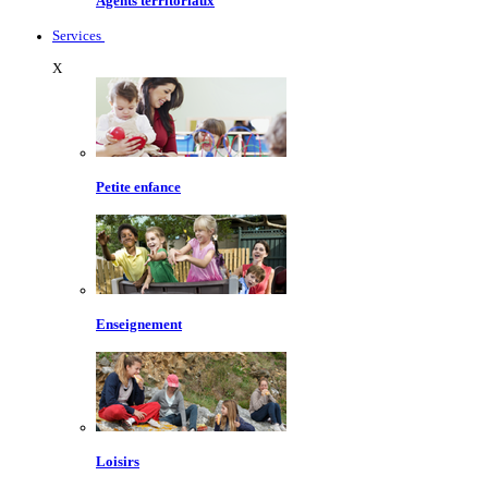
Agents territoriaux
Services
X
Petite enfance
Enseignement
Loisirs