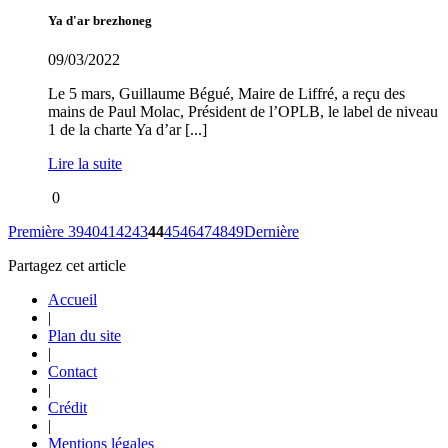
Ya d'ar brezhoneg
09/03/2022
Le 5 mars, Guillaume Bégué, Maire de Liffré, a reçu des
mains de Paul Molac, Président de l’OPLB, le label de niveau
1 de la charte Ya d’ar [...]
Lire la suite
0
Première
39
40
41
42
43
44
45
46
47
48
49
Dernière
Partagez cet article
Accueil
|
Plan du site
|
Contact
|
Crédit
|
Mentions légales