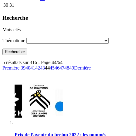
30
31
Recherche
Mots clés
Thématique
5 résultats sur 316 - Page 44/64
Première
39
40
41
42
43
44
45
46
47
48
49
Dernière
Prix de l’avenir du breton 2022 : les nommés