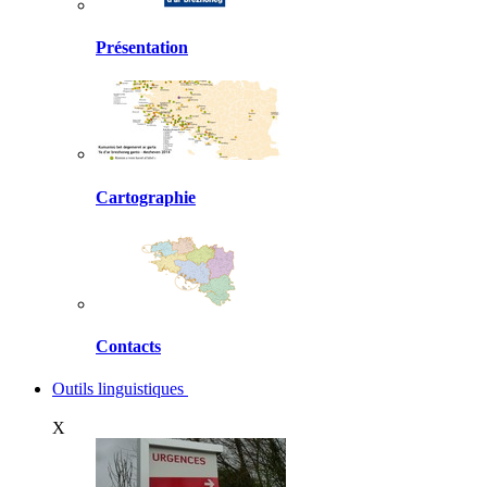
Présentation
Cartographie
Contacts
Outils linguistiques
X