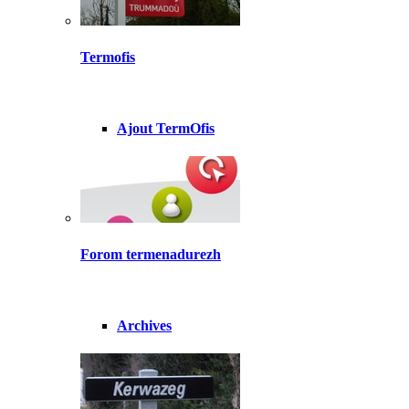
Termofis
Ajout TermOfis
Forom termenadurezh
Archives