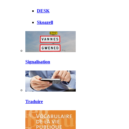
DESK
Skoazell
Signalisation
Traduire