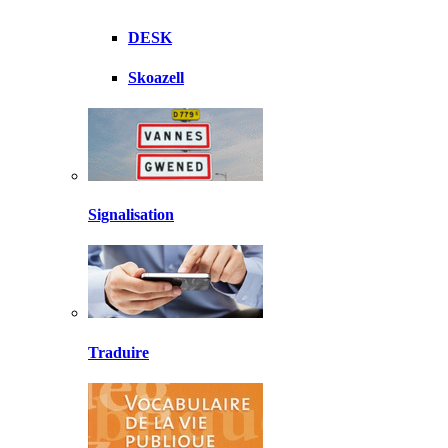
DESK
Skoazell
Signalisation
Traduire