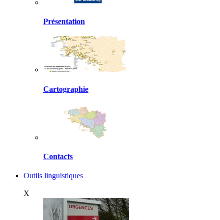
Présentation
Cartographie
Contacts
Outils linguistiques
X