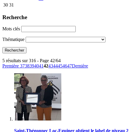
30
31
Recherche
Mots clés
Thématique
5 résultats sur 316 - Page 42/64
Première
37
38
39
40
41
42
43
44
45
46
47
Dernière
Saint-Thégonnec Loc-Eguiner obtient le label de niveau 2