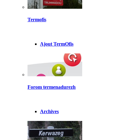
Termofis
Ajout TermOfis
Forom termenadurezh
Archives