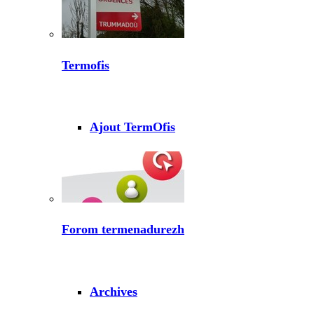
Termofis
Ajout TermOfis
Forom termenadurezh
Archives