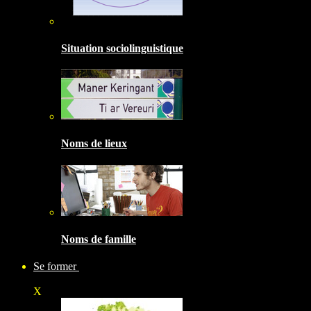
Situation sociolinguistique
Noms de lieux
Noms de famille
Se former
X