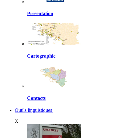
Présentation
Cartographie
Contacts
Outils linguistiques
X