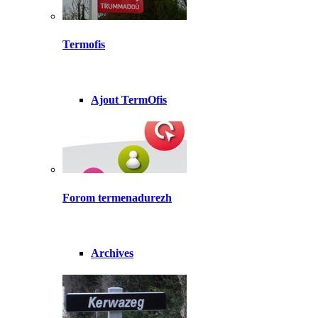
Termofis
Ajout TermOfis
Forom termenadurezh
Archives