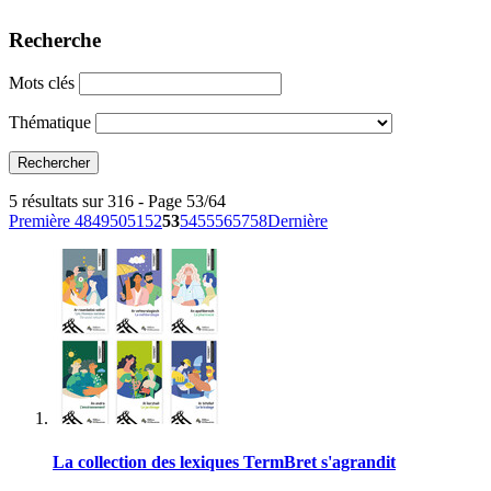
Recherche
Mots clés
Thématique
5 résultats sur 316 - Page 53/64
Première
48
49
50
51
52
53
54
55
56
57
58
Dernière
La collection des lexiques TermBret s'agrandit