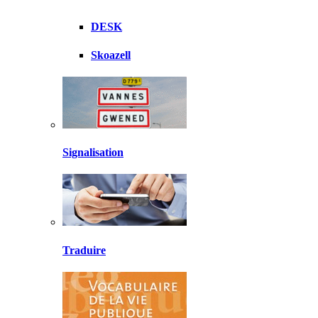
DESK
Skoazell
Signalisation
Traduire