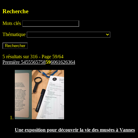
Recherche
Mots clés
Thématique
5 résultats sur 316 - Page 59/64
Première
54
55
56
57
58
59
60
61
62
63
64
Une exposition pour découvrir la vie des musées à Vannes