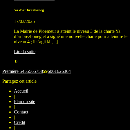
Ya d'ar brezhoneg
17/03/2025
La Mairie de Ploemeur a atteint le niveau 3 de la charte Ya
d’ar brezhoneg et a signé une nouvelle charte pour atteindre le
niveau 4 ; il s'agit là [...]
Lire la suite
0
Première
54
55
56
57
58
59
60
61
62
63
64
Partagez cet article
Accueil
|
Plan du site
|
Contact
|
Crédit
|