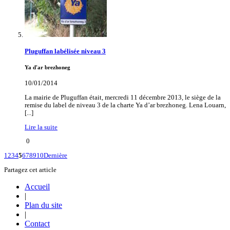
Pluguffan labélisée niveau 3
Ya d'ar brezhoneg
10/01/2014
La mairie de Pluguffan était, mercredi 11 décembre 2013, le siège de la
remise du label de niveau 3 de la charte Ya d’ar brezhoneg. Lena Louarn,
[...]
Lire la suite
0
1
2
3
4
5
6
7
8
9
10
Dernière
Partagez cet article
Accueil
|
Plan du site
|
Contact