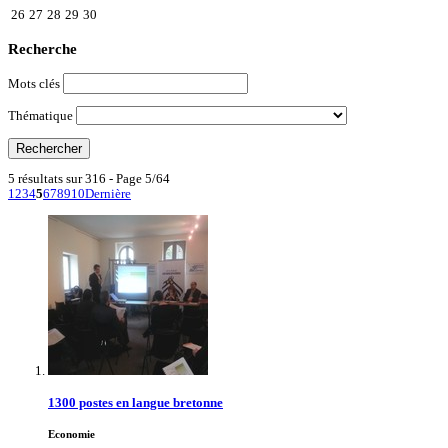
26
27
28
29
30
Recherche
Mots clés
Thématique
5 résultats sur 316 - Page 5/64
1
2
3
4
5
6
7
8
9
10
Dernière
1300 postes en langue bretonne
Economie