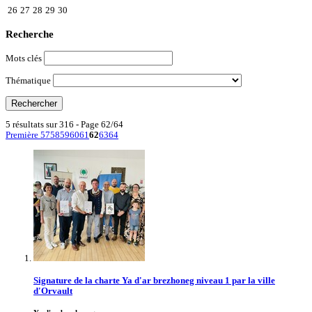
26
27
28
29
30
Recherche
Mots clés
Thématique
5 résultats sur 316 - Page 62/64
Première
57
58
59
60
61
62
63
64
Signature de la charte Ya d'ar brezhoneg niveau 1 par la ville
d'Orvault