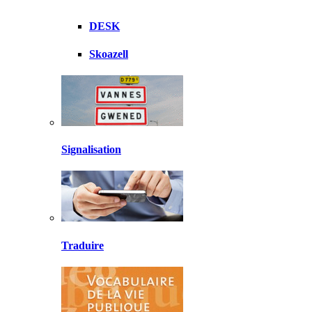
DESK
Skoazell
Signalisation
Traduire