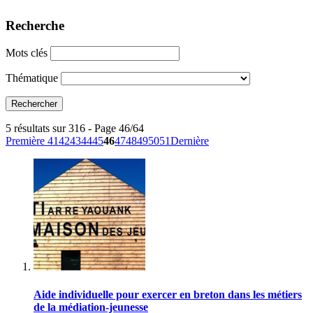
Recherche
Mots clés
Thématique
5 résultats sur 316 - Page 46/64
Première
41
42
43
44
45
46
47
48
49
50
51
Dernière
Aide individuelle pour exercer en breton dans les métiers
de la médiation-jeunesse