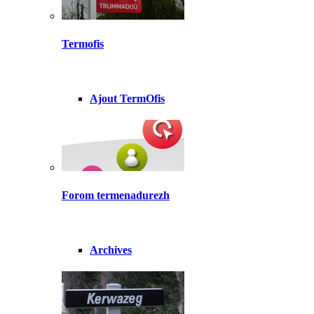
Termofis
Ajout TermOfis
Forom termenadurezh
Archives