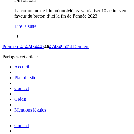
24/10/2022
La commune de Plounéour-Ménez va réaliser 10 actions en
faveur du breton d’ici la fin de l’année 2023.
Lire la suite
0
Première
41
42
43
44
45
46
47
48
49
50
51
Dernière
Partagez cet article
Accueil
|
Plan du site
|
Contact
|
Crédit
|
Mentions légales
|
Contact
|