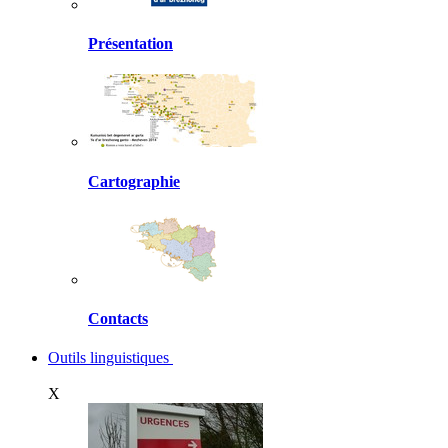
Présentation
Cartographie
Contacts
Outils linguistiques
X