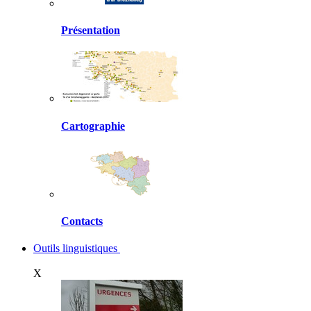
Présentation
Cartographie
Contacts
Outils linguistiques
X