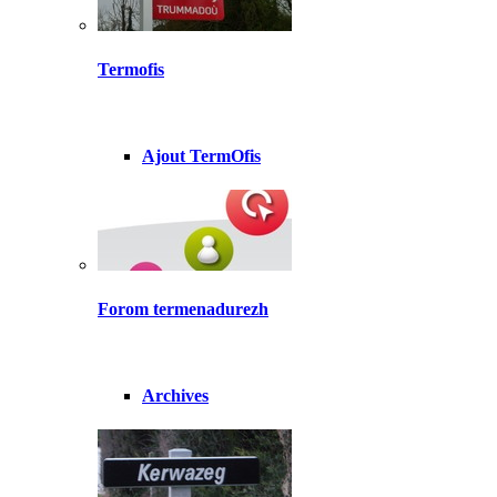
Termofis
Ajout TermOfis
Forom termenadurezh
Archives