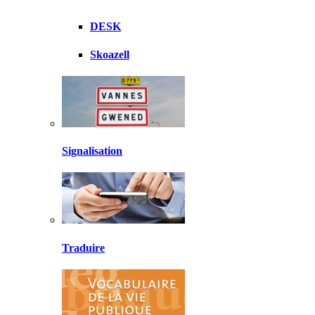
DESK
Skoazell
Signalisation
Traduire