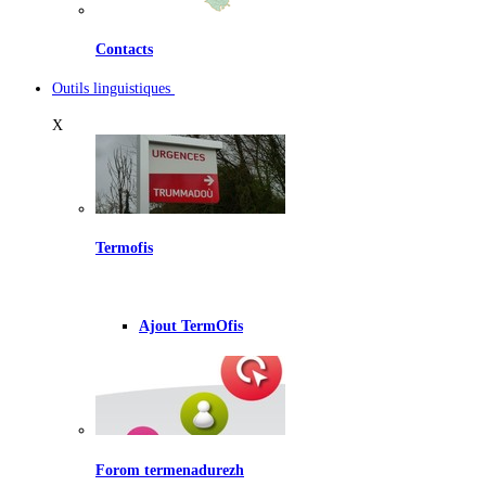
Contacts
Outils linguistiques
X
Termofis
Ajout TermOfis
Forom termenadurezh