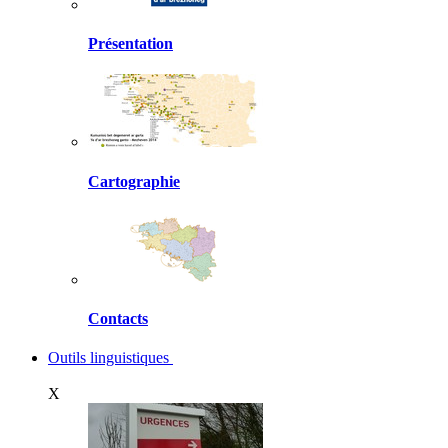
Présentation
Cartographie
Contacts
Outils linguistiques
X