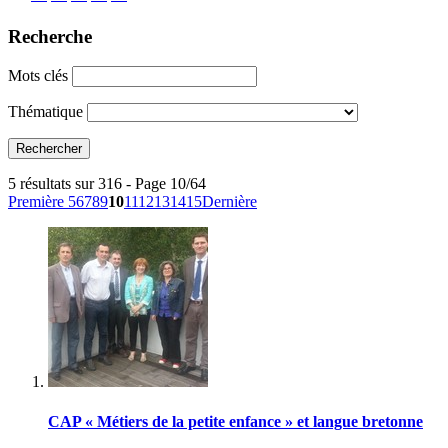
Recherche
Mots clés
Thématique
5 résultats sur 316 - Page 10/64
Première
5
6
7
8
9
10
11
12
13
14
15
Dernière
CAP « Métiers de la petite enfance » et langue bretonne