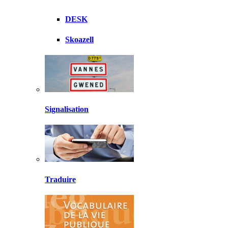
DESK
Skoazell
Signalisation
Traduire