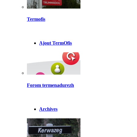
Termofis
Ajout TermOfis
Forom termenadurezh
Archives