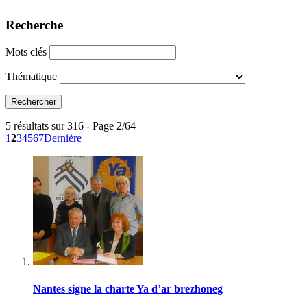
Recherche
Mots clés
Thématique
5 résultats sur 316 - Page 2/64
1
2
3
4
5
6
7
Dernière
Nantes signe la charte Ya d’ar brezhoneg