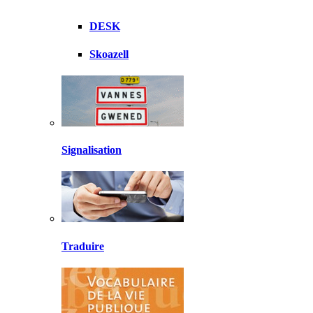
DESK
Skoazell
Signalisation
Traduire