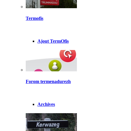
Termofis
Ajout TermOfis
Forom termenadurezh
Archives