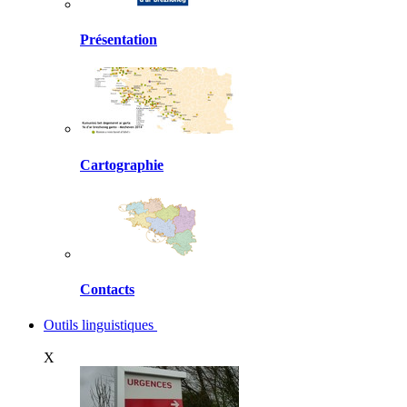
Présentation
Cartographie
Contacts
Outils linguistiques
X