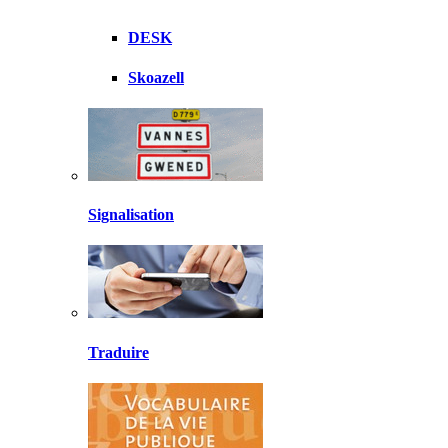
DESK
Skoazell
Signalisation
Traduire