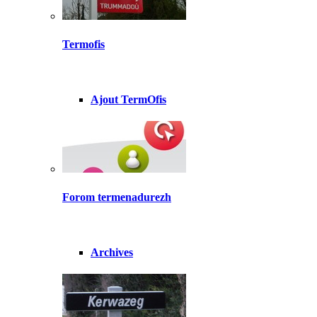
Termofis
Ajout TermOfis
Forom termenadurezh
Archives