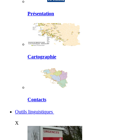
Présentation
Cartographie
Contacts
Outils linguistiques
X