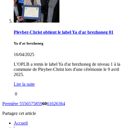
Pleyber-Christ obtient le label Ya d'ar brezhoneg 01
Ya d'ar brezhoneg
16/04/2025
L'OPLB a remis le label Ya d'ar brezhoneg de niveau 1 à la
commune de Pleyber-Christ lors d'une cérémonie le 9 avril
2025.
Lire la suite
0
Première
55
56
57
58
59
60
61
62
63
64
Partagez cet article
Accueil