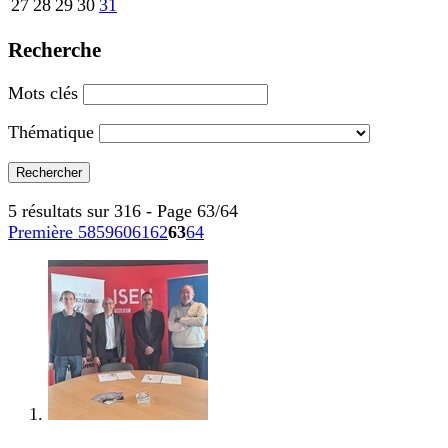
27
28
29
30
31
Recherche
Mots clés
Thématique
5 résultats sur 316 - Page 63/64
Première
58
59
60
61
62
63
64