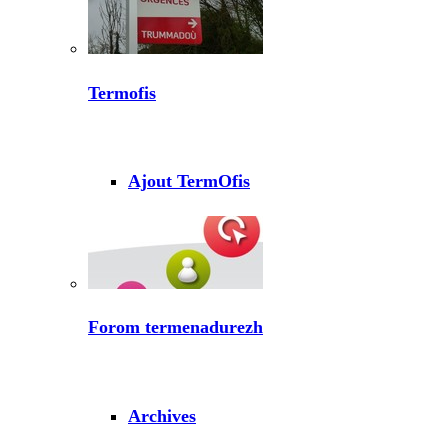
Termofis
Ajout TermOfis
Forom termenadurezh
Archives