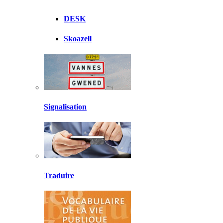
DESK
Skoazell
Signalisation
Traduire