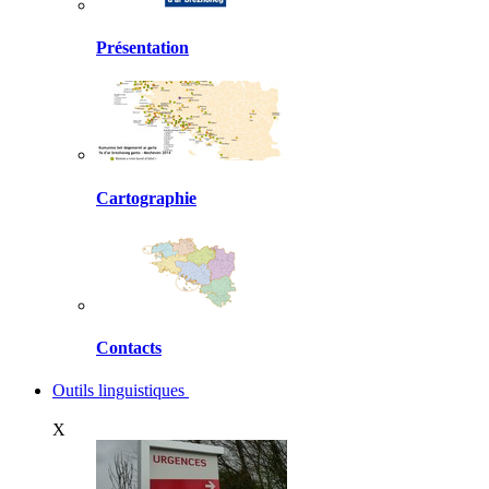
Présentation
Cartographie
Contacts
Outils linguistiques
X