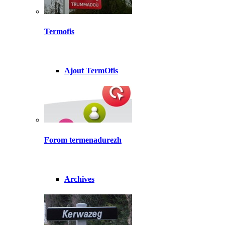
Termofis
Ajout TermOfis
Forom termenadurezh
Archives