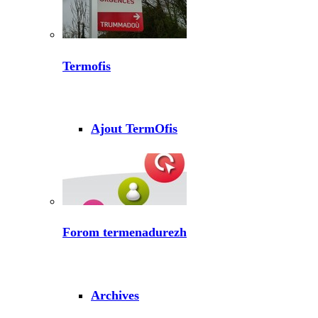
Termofis
Ajout TermOfis
Forom termenadurezh
Archives