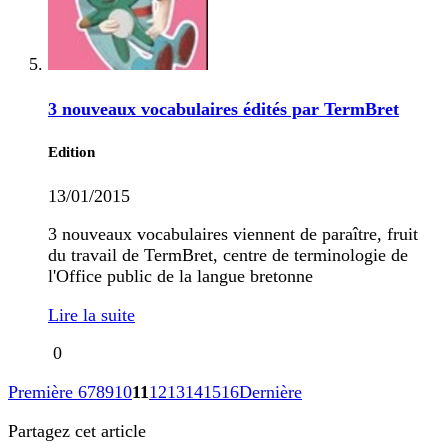
3 nouveaux vocabulaires édités par TermBret
Edition
13/01/2015
3 nouveaux vocabulaires viennent de paraître, fruit
du travail de TermBret, centre de terminologie de
l'Office public de la langue bretonne
Lire la suite
0
Première
6
7
8
9
10
11
12
13
14
15
16
Dernière
Partagez cet article