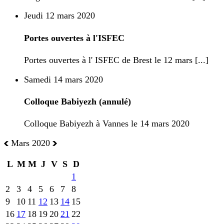
Jeudi 12 mars 2020
Portes ouvertes à l'ISFEC
Portes ouvertes à l' ISFEC de Brest le 12 mars [...]
Samedi 14 mars 2020
Colloque Babiyezh (annulé)
Colloque Babiyezh à Vannes le 14 mars 2020
Mars 2020
L
M
M
J
V
S
D
1
2
3
4
5
6
7
8
9
10
11
12
13
14
15
16
17
18
19
20
21
22