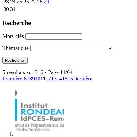
23
24
25
26
27
28
29
30
31
Recherche
Mots clés
Thématique
5 résultats sur 316 - Page 11/64
Première
6
7
8
9
10
11
12
13
14
15
16
Dernière