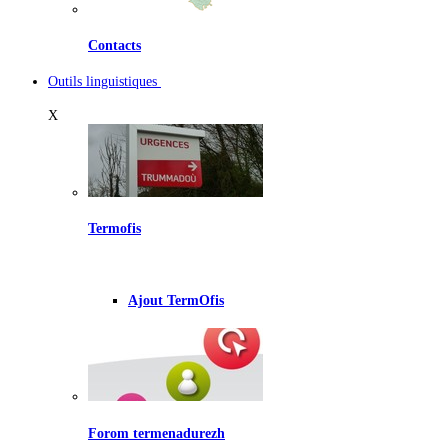
Contacts
Outils linguistiques
X
Termofis
Ajout TermOfis
Forom termenadurezh