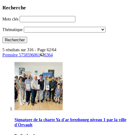
Recherche
Mots clés
Thématique
5 résultats sur 316 - Page 62/64
Première
57
58
59
60
61
62
63
64
Signature de la charte Ya d'ar brezhoneg niveau 1 par la ville
d'Orvault