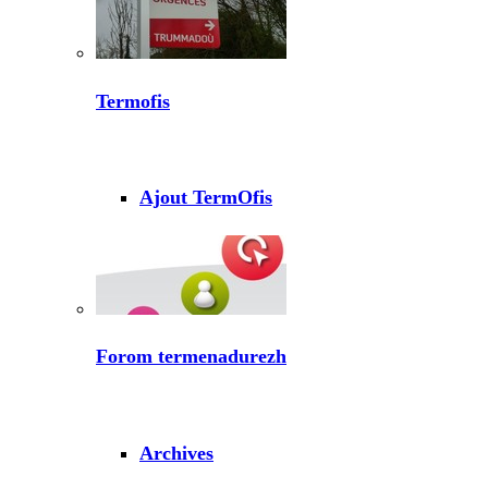
Termofis
Ajout TermOfis
Forom termenadurezh
Archives