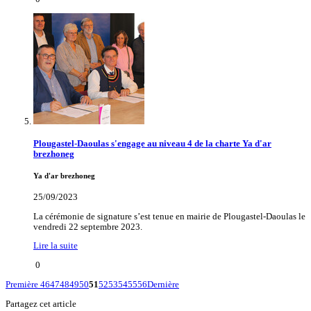
Plougastel-Daoulas s'engage au niveau 4 de la charte Ya d'ar
brezhoneg
Ya d'ar brezhoneg
25/09/2023
La cérémonie de signature s’est tenue en mairie de Plougastel-Daoulas le
vendredi 22 septembre 2023.
Lire la suite
0
Première
46
47
48
49
50
51
52
53
54
55
56
Dernière
Partagez cet article