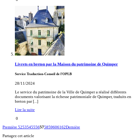
Livrets en breton par la Maison du patrimoine de Quimper
Service Traduction-Conseil de l'OPLB
28/11/2024
Le service du patrimoine de la Ville de Quimper a réalisé différents
documents valorisant la richesse patrimoniale de Quimper, traduits en
breton par [...]
Lire la suite
0
Première
52
53
54
55
56
57
58
59
60
61
62
Dernière
Partagez cet article