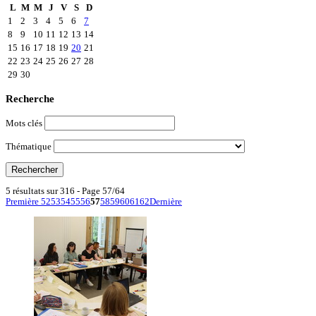
L
M
M
J
V
S
D
1
2
3
4
5
6
7
8
9
10
11
12
13
14
15
16
17
18
19
20
21
22
23
24
25
26
27
28
29
30
Recherche
Mots clés
Thématique
5 résultats sur 316 - Page 57/64
Première
52
53
54
55
56
57
58
59
60
61
62
Dernière