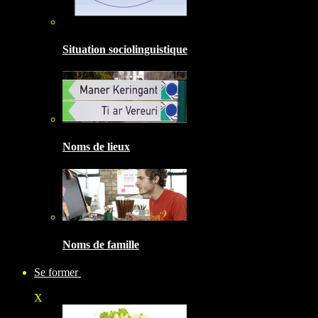
Situation sociolinguistique
Noms de lieux
Noms de famille
Se former
X