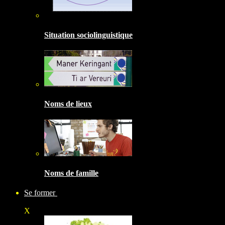
Situation sociolinguistique
Noms de lieux
Noms de famille
Se former
X