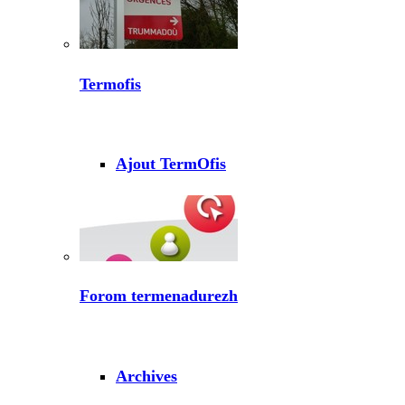
Termofis
Ajout TermOfis
Forom termenadurezh
Archives