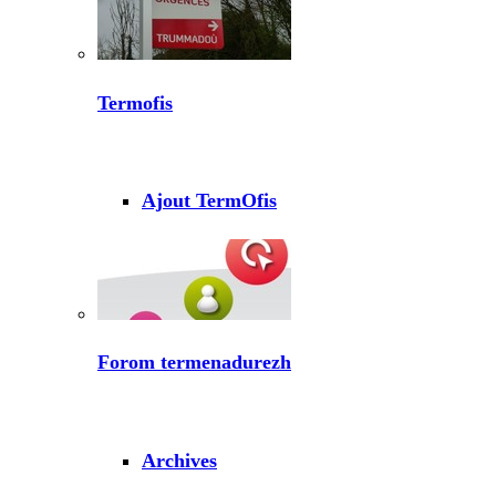
Termofis
Ajout TermOfis
Forom termenadurezh
Archives