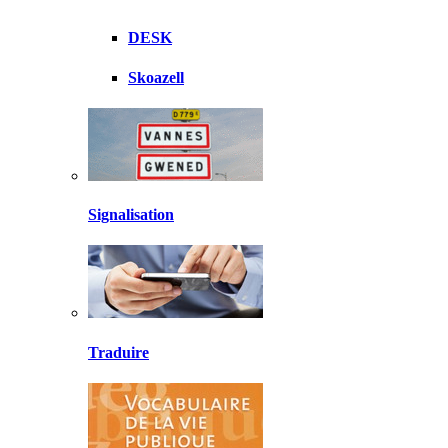
DESK
Skoazell
Signalisation
Traduire