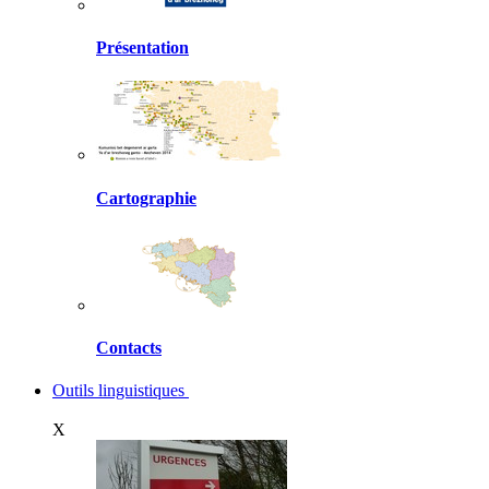
Présentation
Cartographie
Contacts
Outils linguistiques
X