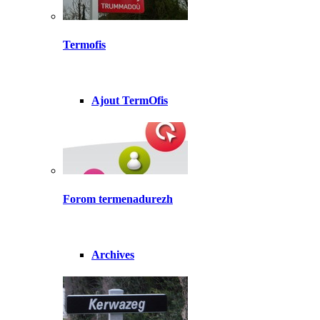
Termofis
Ajout TermOfis
Forom termenadurezh
Archives