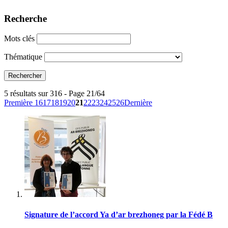
Recherche
Mots clés
Thématique
5 résultats sur 316 - Page 21/64
Première
16
17
18
19
20
21
22
23
24
25
26
Dernière
Signature de l’accord Ya d’ar brezhoneg par la Fédé B