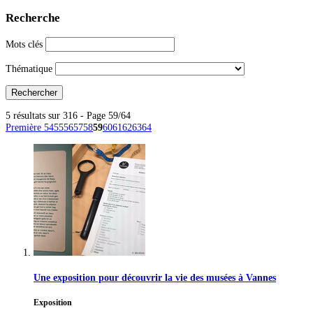
Recherche
Mots clés
Thématique
5 résultats sur 316 - Page 59/64
Première
54
55
56
57
58
59
60
61
62
63
64
Une exposition pour découvrir la vie des musées à Vannes
Exposition