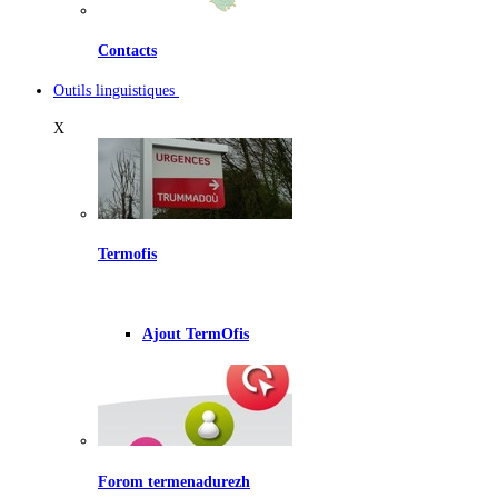
Contacts
Outils linguistiques
X
Termofis
Ajout TermOfis
Forom termenadurezh