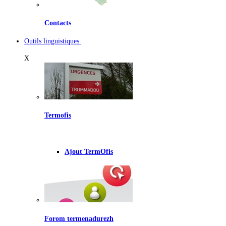
Contacts
Outils linguistiques
X
Termofis
Ajout TermOfis
Forom termenadurezh