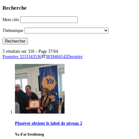
Recherche
Mots clés
Thématique
5 résultats sur 316 - Page 37/64
Première
32
33
34
35
36
37
38
39
40
41
42
Dernière
Plozévet obtient le label de niveau 2
Ya d'ar brezhoneg