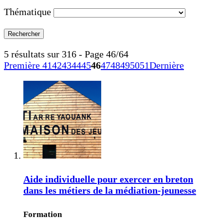
Thématique
5 résultats sur 316 - Page 46/64
Première
41
42
43
44
45
46
47
48
49
50
51
Dernière
Aide individuelle pour exercer en breton
dans les métiers de la médiation-jeunesse
Formation