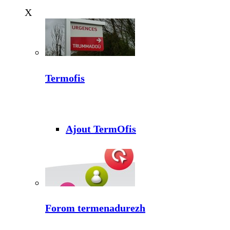
X
Termofis
Ajout TermOfis
Forom termenadurezh