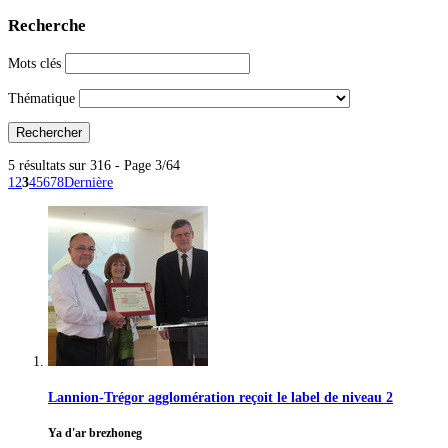
Recherche
Mots clés
Thématique
5 résultats sur 316 - Page 3/64
1
2
3
4
5
6
7
8
Dernière
Lannion-Trégor agglomération reçoit le label de niveau 2
Ya d'ar brezhoneg