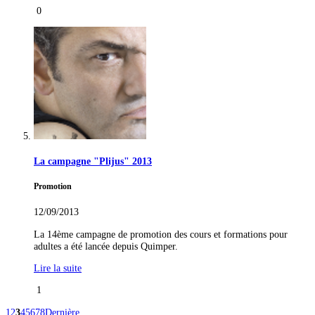
0
La campagne "Plijus" 2013
Promotion
12/09/2013
La 14ème campagne de promotion des cours et formations pour
adultes a été lancée depuis Quimper.
Lire la suite
1
1
2
3
4
5
6
7
8
Dernière