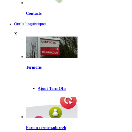
Contacts
Outils linguistiques
X
Termofis
Ajout TermOfis
Forom termenadurezh