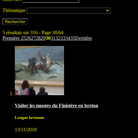
Thématique
5 résultats sur 316 - Page 30/64
Première
25
26
27
28
29
30
31
32
33
34
35
Dernière
Visiter les musées du Finistère en breton
Langue bretonne
13/11/2018