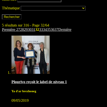
Thématique
5 résultats sur 316 - Page 32/64
Première
27
28
29
30
31
32
33
34
35
36
37
Dernière
Plourivo reçoit le label de niveau 1
Ya d'ar brezhoneg
09/05/2019